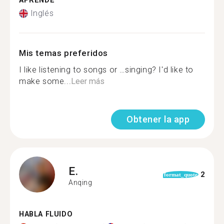
APRENDE
Inglés
Mis temas preferidos
I like listening to songs or …singing? I'd like to
make some...
Leer más
Obtener la app
E.
2
format_quote
Anqing
HABLA FLUIDO