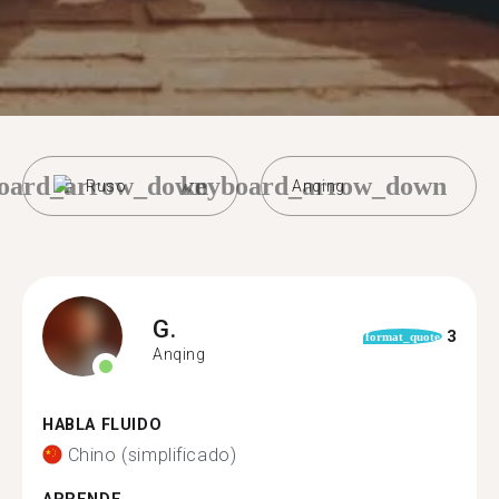
oard_arrow_down
keyboard_arrow_down
Ruso
Anqing
G.
3
format_quote
Anqing
HABLA FLUIDO
Chino (simplificado)