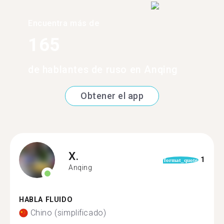
Encuentra más de
165
de hablantes de ruso en Anqing
Obtener el app
X.
1
format_quote
Anqing
HABLA FLUIDO
Chino (simplificado)