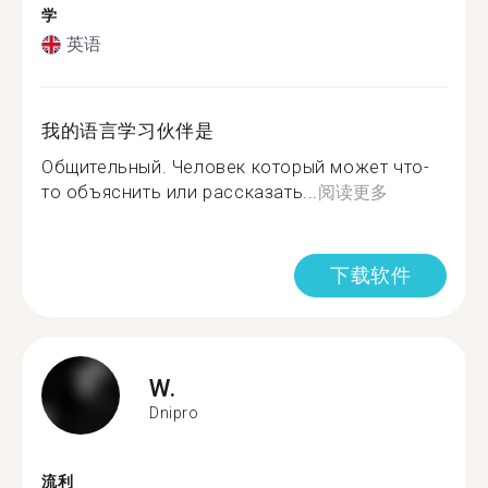
学
英语
我的语言学习伙伴是
Общительный. Человек который может что-
то объяснить или рассказать...
阅读更多
下载软件
W.
Dnipro
流利