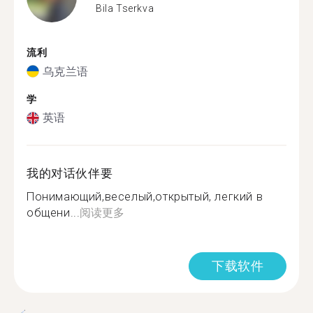
Bila Tserkva
流利
乌克兰语
学
英语
我的对话伙伴要
Понимающий,веселый,открытый, легкий в
общени...
阅读更多
下载软件