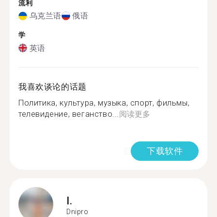
流利
乌克兰语
俄语
学
英语
我喜欢谈论的话题
Политика, культура, музыка, спорт, фильмы,
телевидение, веганство...
阅读更多
下载软件
I.
Dnipro