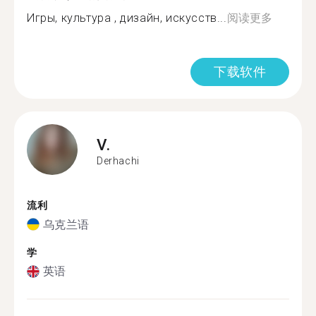
Игры, культура , дизайн, искусств...
阅读更多
下载软件
V.
Derhachi
流利
乌克兰语
学
英语