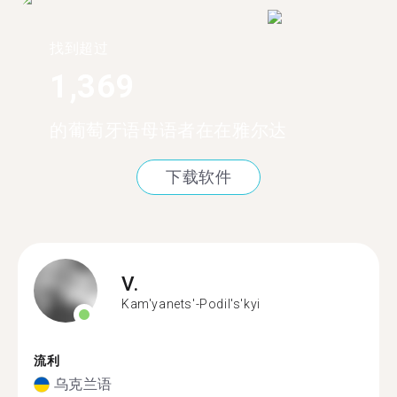
找到超过
1,369
的葡萄牙语母语者在在雅尔达
下载软件
V.
Kam'yanets'-Podil's'kyi
流利
乌克兰语