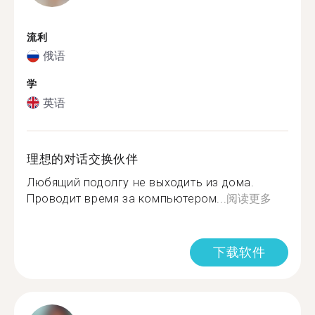
流利
俄语
学
英语
理想的对话交换伙伴
Любящий подолгу не выходить из дома.
Проводит время за компьютером...
阅读更多
下载软件