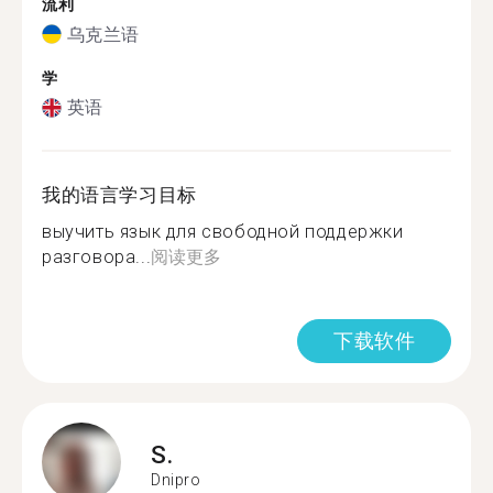
流利
乌克兰语
学
英语
我的语言学习目标
выучить язык для свободной поддержки
разговора...
阅读更多
下载软件
S.
Dnipro