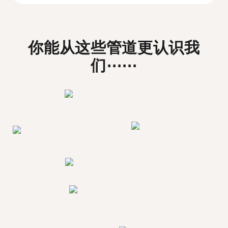
你能从这些管道更认识我
们⋯⋯