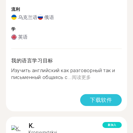
流利
乌克兰语
俄语
学
英语
我的语言学习目标
Изучить английский как разговорный так и
письменный общаясь с...
阅读更多
下载软件
K.
新加入
Kropyvnytskyi