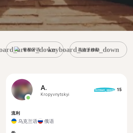
oard_arrow_down
keyboard_arrow_down
葡萄牙语
基洛沃格勒
A.
15
format_quote
Kropyvnytskyi
流利
乌克兰语
俄语