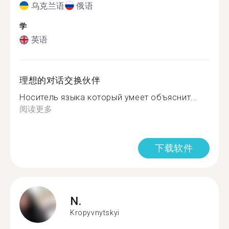
乌克兰语
俄语
学
英语
理想的对话交换伙伴
Носитель языка который умеет объяснит...
阅读更多
下载软件
N.
Kropyvnytskyi