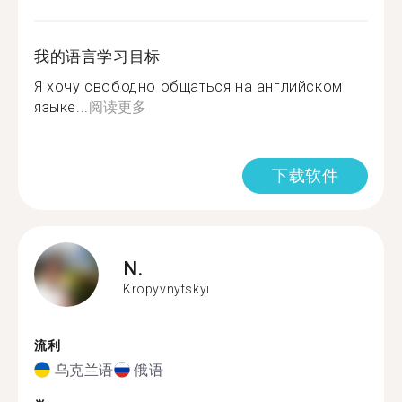
我的语言学习目标
Я хочу свободно общаться на английском
языке...
阅读更多
下载软件
N.
Kropyvnytskyi
流利
乌克兰语
俄语