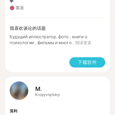
学
英语
我喜欢谈论的话题
Будущий иллюстратор, фото , книги о
психологии , фильмы и много...
阅读更多
下载软件
M.
Kropyvnytskyi
流利