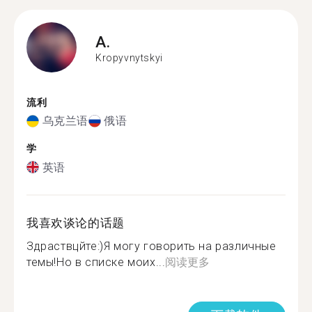
A.
Kropyvnytskyi
流利
乌克兰语
俄语
学
英语
我喜欢谈论的话题
Здраствцйте:)Я могу говорить на различные
темы!Но в списке моих...
阅读更多