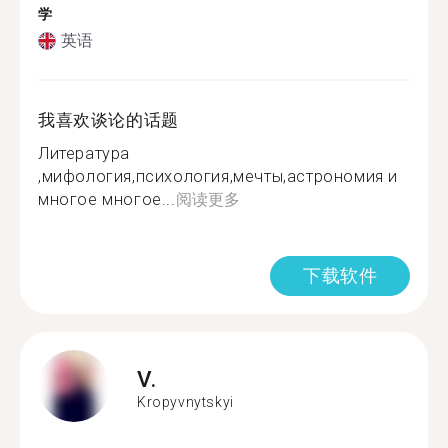
学
英语
我喜欢谈论的话题
Литература
,мифология,психология,мечты,астрономия и
многое многое...
阅读更多
下载软件
V.
Kropyvnytskyi