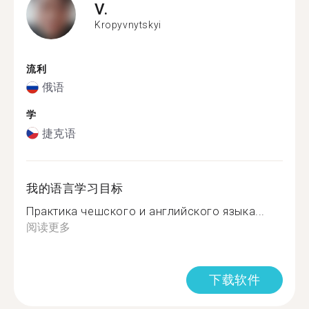
V.
Kropyvnytskyi
流利
俄语
学
捷克语
我的语言学习目标
Практика чешского и английского языка...
阅读更多
下载软件