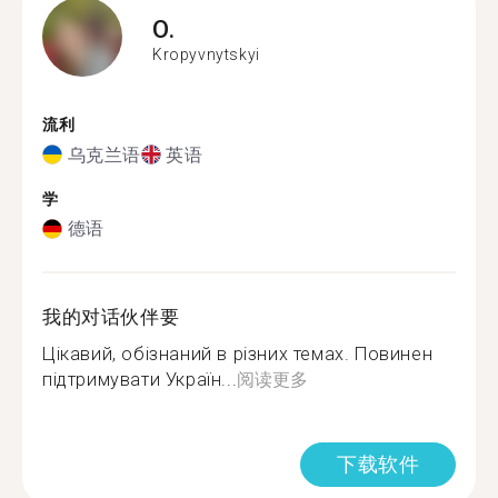
O.
Kropyvnytskyi
流利
乌克兰语
英语
学
德语
我的对话伙伴要
Цікавий, обізнаний в різних темах. Повинен
підтримувати Україн...
阅读更多
下载软件