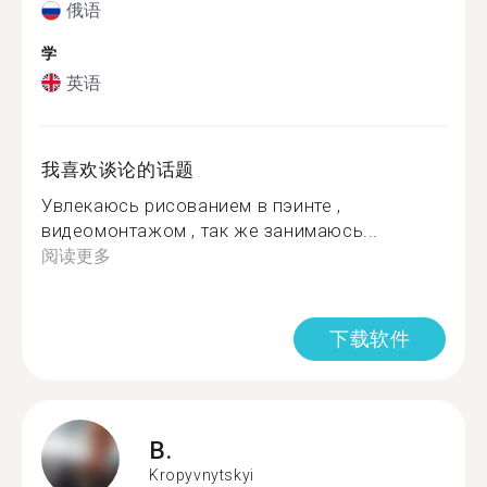
俄语
学
英语
我喜欢谈论的话题
Увлекаюсь рисованием в пэинте ,
видеомонтажом , так же занимаюсь...
阅读更多
下载软件
B.
Kropyvnytskyi