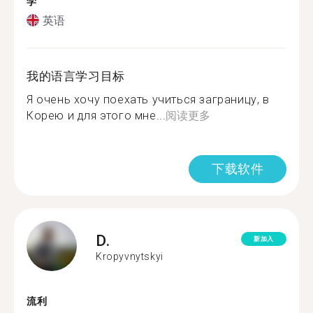
学
英语
我的语言学习目标
Я очень хочу поехать учиться заграницу, в
Корею и для этого мне...
阅读更多
下载软件
D.
新加入
Kropyvnytskyi
流利