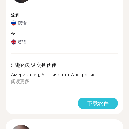
流利
俄语
学
英语
理想的对话交换伙伴
Американец, Англичанин, Австралие...
阅读更多
下载软件