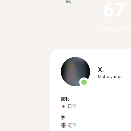
67
的葡萄牙
X.
Matsuyama
流利
日语
学
英语