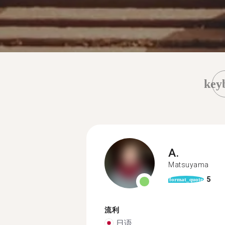
key
A.
Matsuyama
5
format_quote
流利
日语