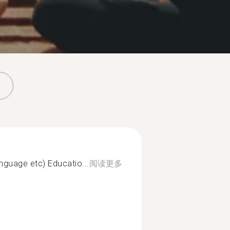
nguage etc) Educatio...
阅读更多