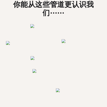
你能从这些管道更认识我
们⋯⋯