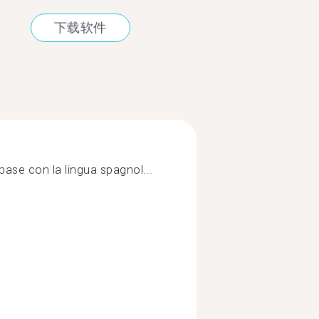
下载软件
 base con la lingua spagnol...