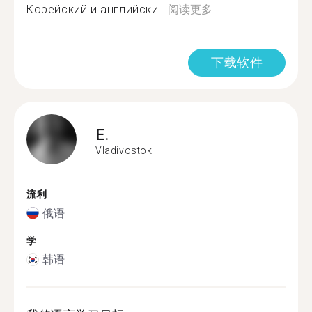
Корейский и английски...
阅读更多
下载软件
E.
Vladivostok
流利
俄语
学
韩语