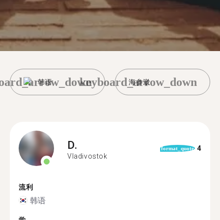
oard_arrow_down
keyboard_arrow_down
韩语
海参崴
D.
4
format_quote
Vladivostok
流利
韩语