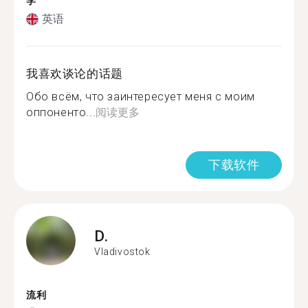
学
英语
我喜欢谈论的话题
Обо всём, что заинтересует меня с моим
оппоненто...
阅读更多
下载软件
D.
Vladivostok
流利