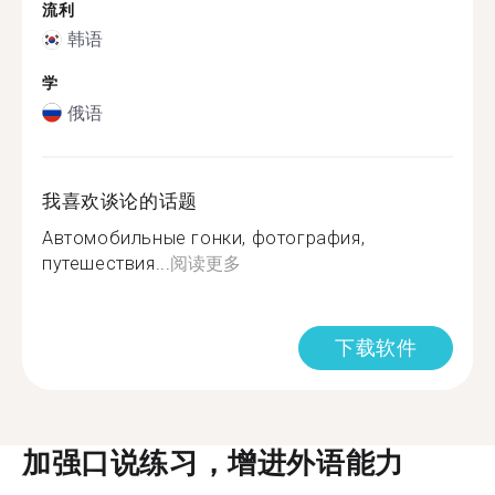
流利
韩语
学
俄语
我喜欢谈论的话题
Автомобильные гонки, фотография,
путешествия...
阅读更多
下载软件
加强口说练习，增进外语能力