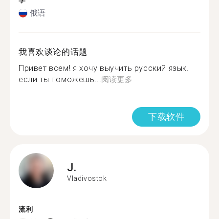
学
俄语
我喜欢谈论的话题
Привет всем! я хочу выучить русский язык.
если ты поможешь...
阅读更多
下载软件
J.
Vladivostok
流利