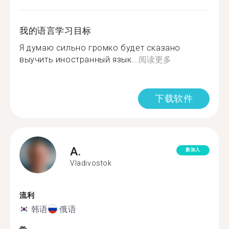
我的语言学习目标
Я думаю сильно громко будет сказано
выучить иностранный язык...
阅读更多
下载软件
A.
新加入
Vladivostok
流利
韩语
俄语