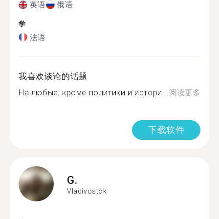
英语
俄语
学
法语
我喜欢谈论的话题
На любые, кроме политики и истори...
阅读更多
下载软件
G.
Vladivostok