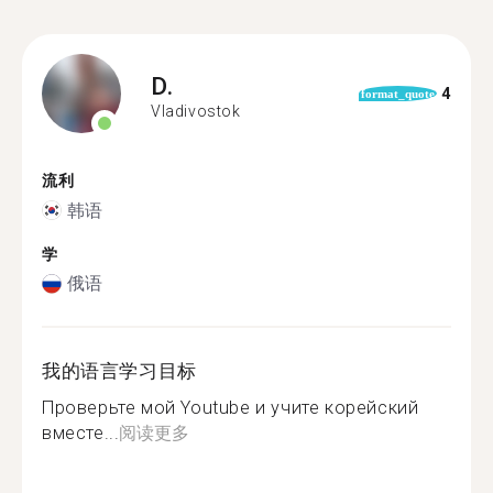
D.
4
format_quote
Vladivostok
流利
韩语
学
俄语
我的语言学习目标
Проверьте мой Youtube и учите корейский
вместе...
阅读更多