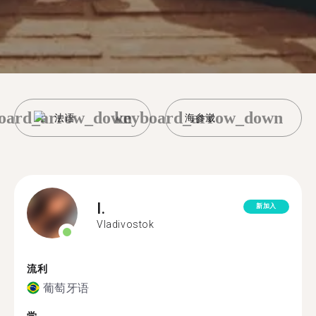
oard_arrow_down
keyboard_arrow_down
法语
海参崴
I.
新加入
Vladivostok
流利
葡萄牙语