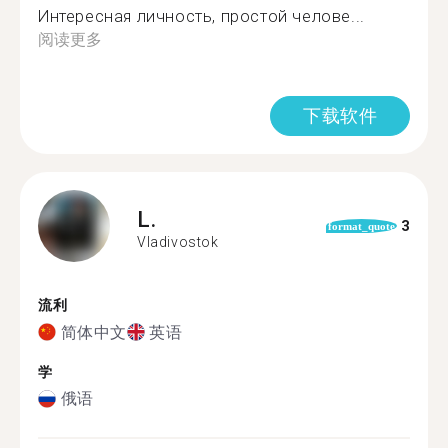
Интересная личность, простой челове...
阅读更多
下载软件
L.
3
format_quote
Vladivostok
流利
简体中文
英语
学
俄语