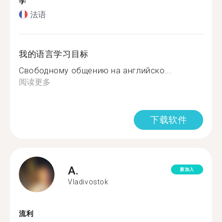
学
法语
我的语言学习目标
Свободному общению на английско...
阅读更多
下载软件
A.
新加入
Vladivostok
流利