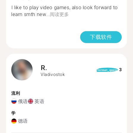
I like to play video games, also look forward to
learn smth new...
阅读更多
下载软件
R.
3
format_quote
Vladivostok
流利
俄语
英语
学
德语