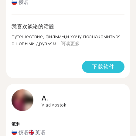
俄语
我喜欢谈论的话题
путешествие, фильмы,и хочу познакомиться
с новыми друзьям...
阅读更多
下载软件
A.
Vladivostok
流利
俄语
英语