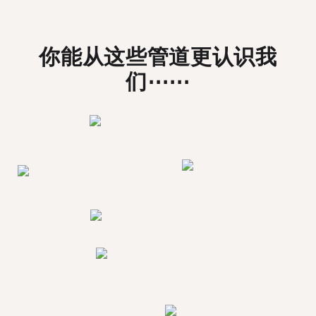
你能从这些管道更认识我
们⋯⋯