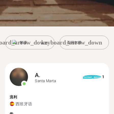
oard_arrow_down
keyboard_arrow_down
韩语
圣玛尔塔
A.
1
format_quote
Santa Marta
流利
西班牙语