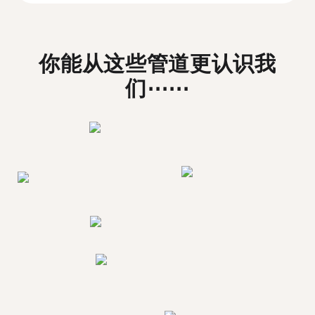
你能从这些管道更认识我
们⋯⋯