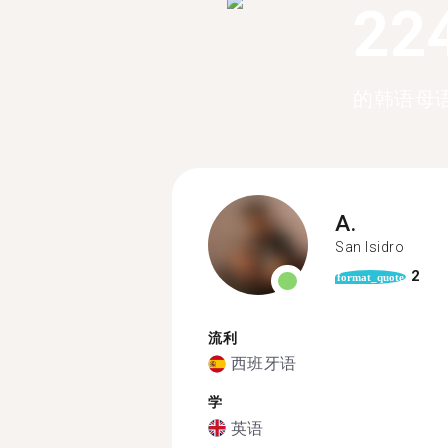
22
的韩语母
A.
San Isidro
2
format_quote
流利
西班牙语
学
英语