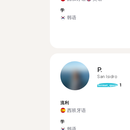
学
韩语
P.
San Isidro
1
format_quote
流利
西班牙语
学
韩语