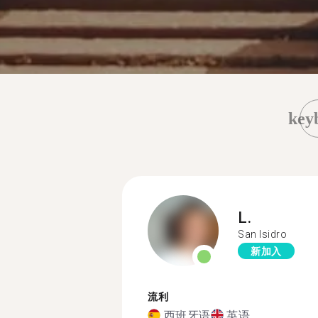
key
L.
San Isidro
新加入
流利
西班牙语
英语