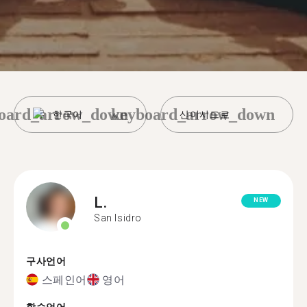
oard_arrow_down
keyboard_arrow_down
한국어
산이시드로
L.
NEW
San Isidro
구사언어
스페인어
영어