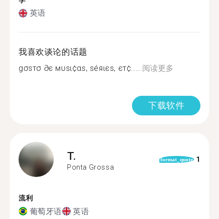
学
英语
我喜欢谈论的话题
gσѕтσ ∂є мυѕι¢αѕ, ѕéяιєѕ, єт¢.....
阅读更多
下载软件
T.
1
format_quote
Ponta Grossa
流利
葡萄牙语
英语