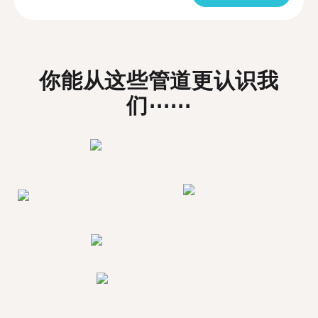
你能从这些管道更认识我
们⋯⋯