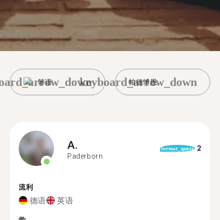
oard_arrow_down
keyboard_arrow_down
韩语
帕德博恩
A.
2
format_quote
Paderborn
流利
德语
英语