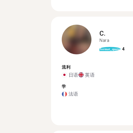
C.
Nara
4
format_quote
流利
日语
英语
学
法语