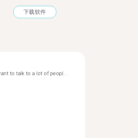
下载软件
nt to talk to a lot of peopl...