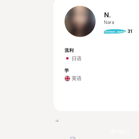
N.
Nara
31
format_quote
流利
日语
学
英语
找到超过