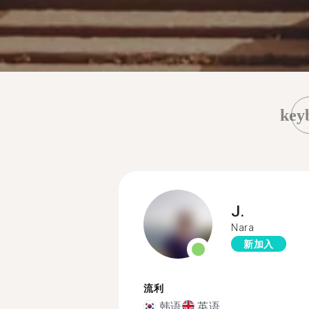
key
J.
Nara
新加入
流利
韩语
英语