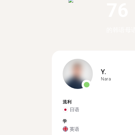
76
的韩语母
Y.
Nara
流利
日语
学
英语