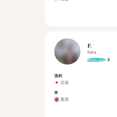
F.
Nara
3
format_quote
流利
日语
学
英语