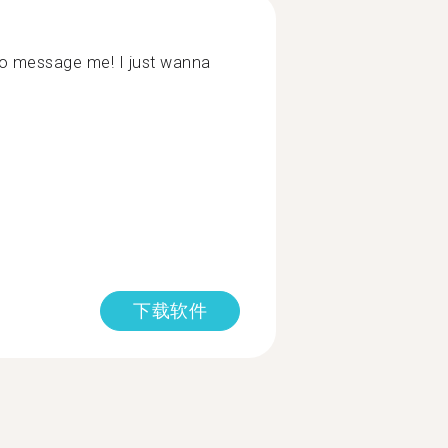
 to message me! I just wanna
下载软件