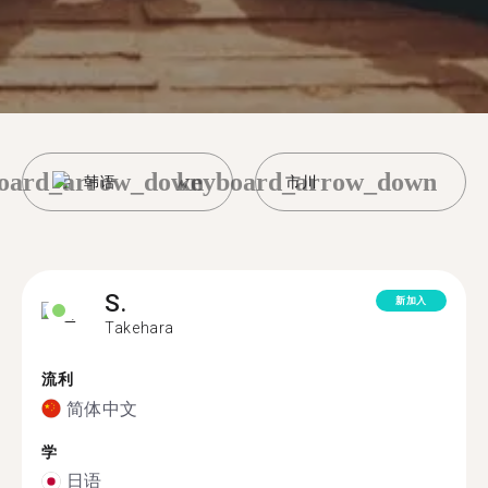
oard_arrow_down
keyboard_arrow_down
韩语
市川
S.
新加入
Takehara
流利
简体中文
学
日语