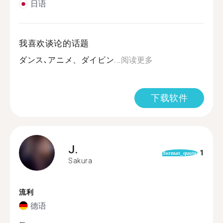
日语
我喜欢谈论的话题
ダンス､アニメ、ダイビン...
阅读更多
下载软件
J.
1
format_quote
Sakura
流利
德语