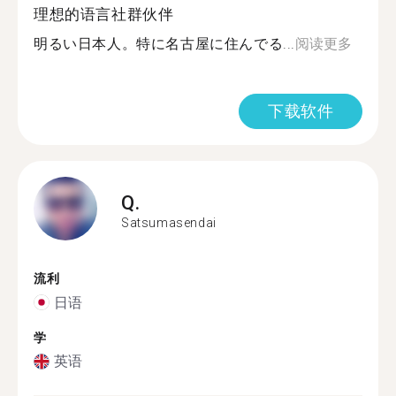
理想的语言社群伙伴
明るい日本人。特に名古屋に住んでる...
阅读更多
下载软件
Q.
Satsumasendai
流利
日语
学
英语