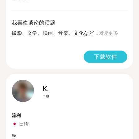
我喜欢谈论的话题
撮影、文学、映画、音楽、文化など...
阅读更多
下载软件
K.
Hiji
流利
日语
学