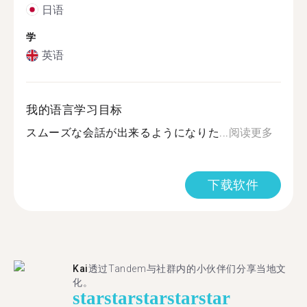
日语
学
英语
我的语言学习目标
スムーズな会話が出来るようになりた...
阅读更多
下载软件
Kai
透过Tandem与社群内的小伙伴们分享当地文
化。
star
star
star
star
star