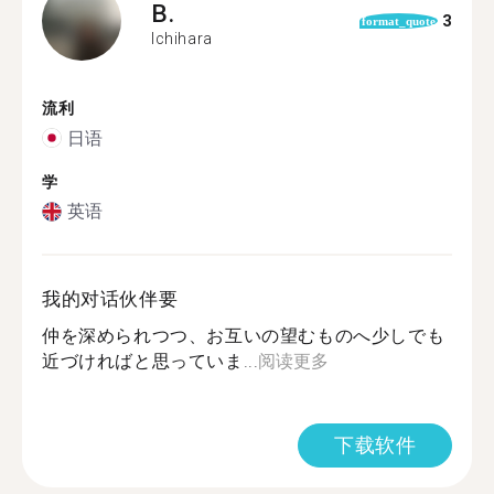
B.
3
format_quote
Ichihara
流利
日语
学
英语
我的对话伙伴要
仲を深められつつ、お互いの望むものへ少しでも
近づければと思っていま...
阅读更多
下载软件