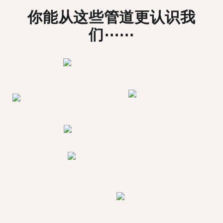
你能从这些管道更认识我
们⋯⋯