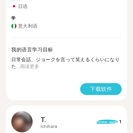
日语
学
意大利语
我的语言学习目标
日常会話、ジョークを言って笑えるくらいになり
た...
阅读更多
下载软件
T.
1
format_quote
Ichihara