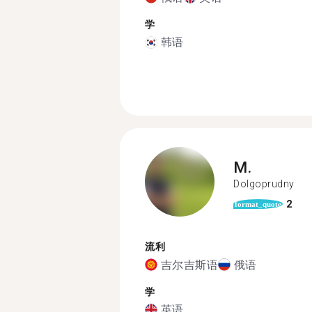
学
韩语
M.
Dolgoprudny
2
format_quote
流利
吉尔吉斯语
俄语
学
英语