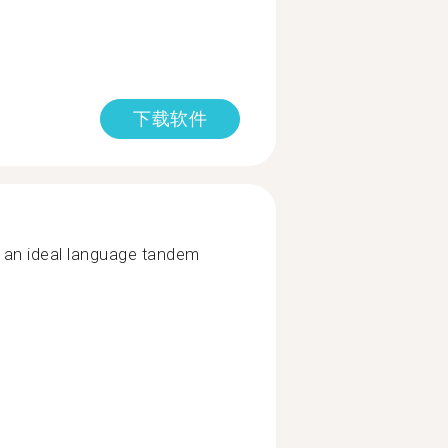
下载软件
e an ideal language tandem