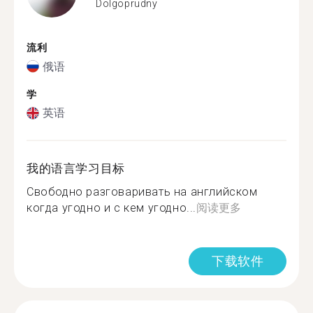
Dolgoprudny
流利
俄语
学
英语
我的语言学习目标
Свободно разговаривать на английском
когда угодно и с кем угодно...
阅读更多
下载软件