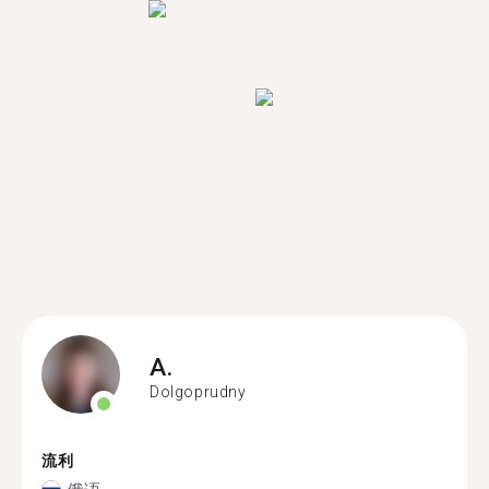
A.
Dolgoprudny
流利