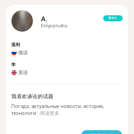
A.
新加入
Dolgoprudny
流利
俄语
学
英语
我喜欢谈论的话题
Погода, актуальные новости, история,
технологи...
阅读更多