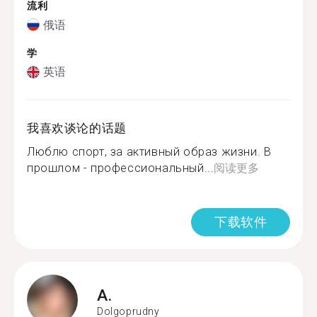
流利
俄语
学
英语
我喜欢谈论的话题
Люблю спорт, за активный образ жизни. В
прошлом - профессиональный...
阅读更多
下载软件
A.
Dolgoprudny