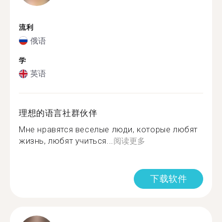
流利
俄语
学
英语
理想的语言社群伙伴
Мне нравятся веселые люди, которые любят
жизнь, любят учиться...
阅读更多
下载软件