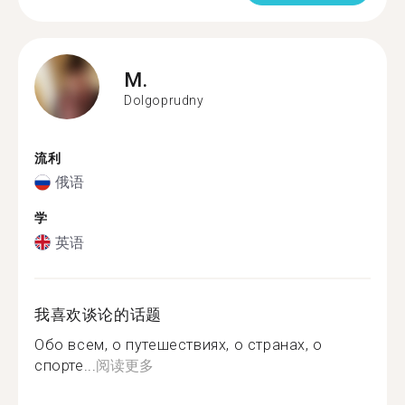
M.
Dolgoprudny
流利
俄语
学
英语
我喜欢谈论的话题
Обо всем, о путешествиях, о странах, о
спорте...
阅读更多