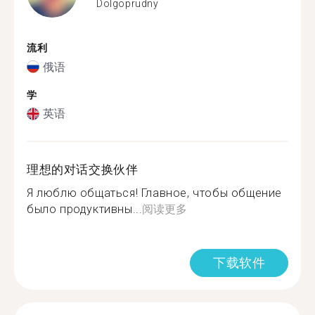
Dolgoprudny
流利
俄语
学
英语
理想的对话交换伙伴
Я люблю общаться! Главное, чтобы общение
было продуктивны...
阅读更多
下载软件