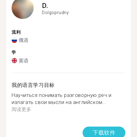
D.
Dolgoprudny
流利
俄语
学
英语
我的语言学习目标
Научиться понимать разговорную реч и
излагать свои мысли на английском...
阅读更多
下载软件