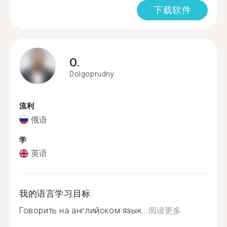
下载软件
O.
Dolgoprudny
流利
俄语
学
英语
我的语言学习目标
Говорить на английском язык...
阅读更多