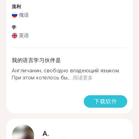
流利
俄语
学
英语
我的语言学习伙伴是
Англичанин, свободно владеющий языком.
При этом хотелось бы,...
阅读更多
下载软件
A.