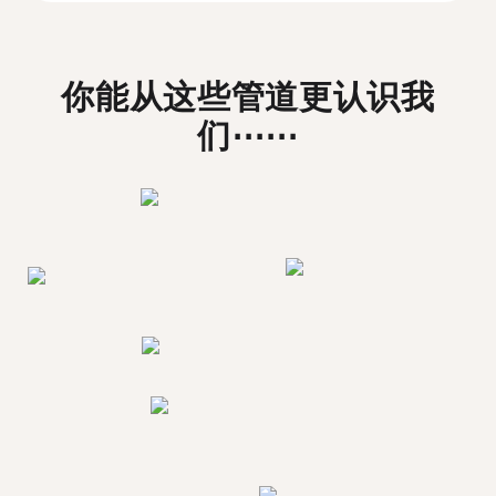
你能从这些管道更认识我
们⋯⋯