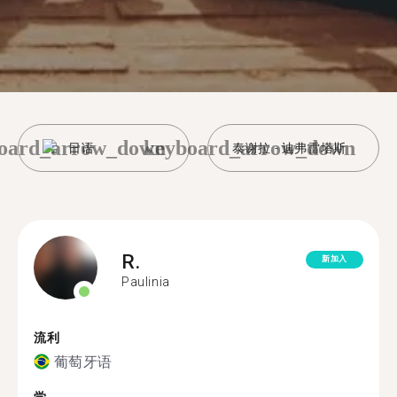
oard_arrow_down
keyboard_arrow_down
日语
泰谢拉 - 迪弗雷塔斯
R.
新加入
Paulinia
流利
葡萄牙语