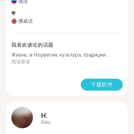
俄语
学
挪威语
我喜欢谈论的话题
Жизнь, в Норвегии, культура, традиции...
阅读更多
下载软件
H.
Oslo