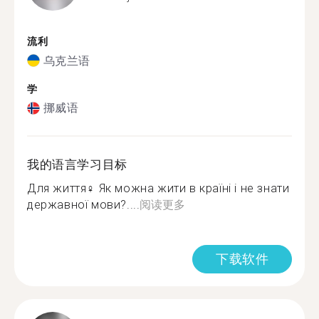
流利
乌克兰语
学
挪威语
我的语言学习目标
Для життя‍♀️ Як можна жити в країні і не знати
державної мови?....
阅读更多
下载软件