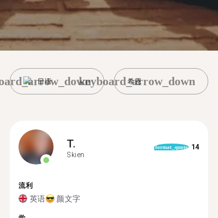
oard_arrow_down
keyboard_arrow_down
日语
希恩
T.
14
format_quote
Skien
流利
英语
颜文字