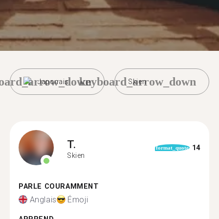
oard_arrow_down
keyboard_arrow_down
Japonais
Skien
T.
14
format_quote
Skien
PARLE COURAMMENT
Anglais
Émoji