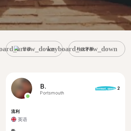
oard_arrow_down
keyboard_arrow_down
日语
朴次茅斯
B.
2
format_quote
Portsmouth
流利
英语