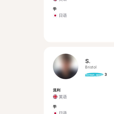
学
日语
S.
Bristol
3
format_quote
流利
英语
学
日语