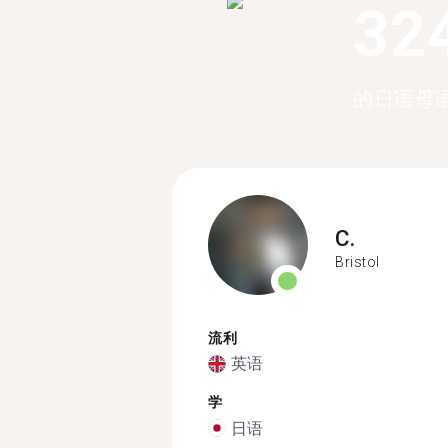
32
的日语母
C.
Bristol
流利
英语
学
日语