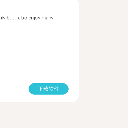
nly but I also enjoy many
下载软件