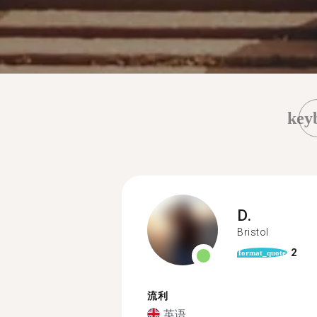
key
D.
Bristol
2
format_quote
流利
英语