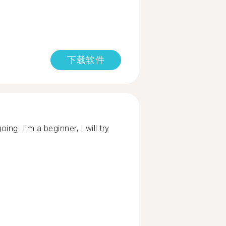
下载软件
g. I'm a beginner, I will try