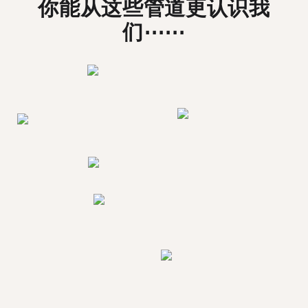
你能从这些管道更认识我
们⋯⋯