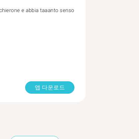
cchierone e abbia taaanto senso
앱 다운로드