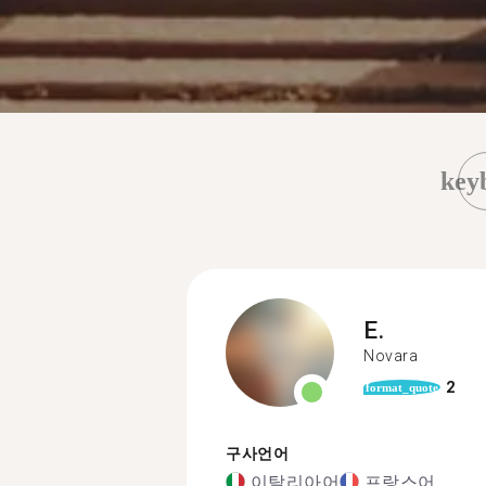
key
E.
Novara
2
format_quote
구사언어
이탈리아어
프랑스어