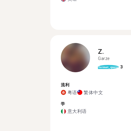
Z.
Garze
3
format_quote
流利
粤语
繁体中文
学
意大利语