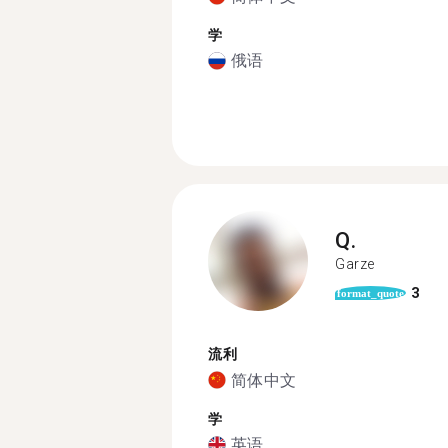
学
俄语
Q.
Garze
3
format_quote
流利
简体中文
学
英语