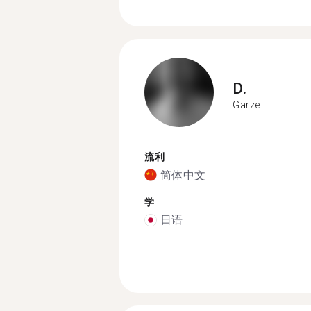
D.
Garze
流利
简体中文
学
日语