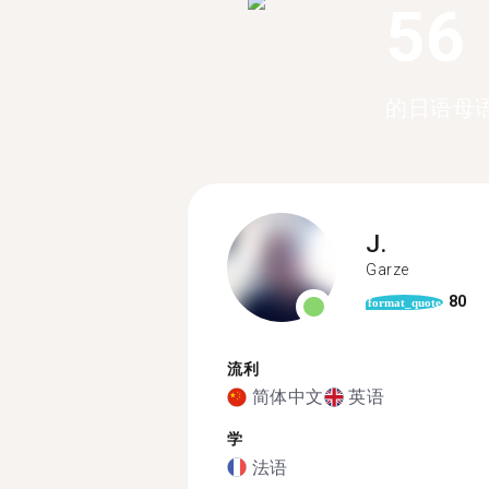
56
的日语母
J.
Garze
80
format_quote
流利
简体中文
英语
学
法语