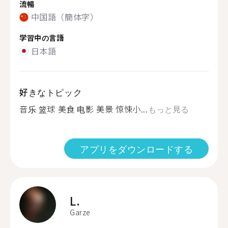
流暢
中国語（簡体字）
学習中の言語
日本語
好きなトピック
音乐 篮球 美食 电影 美景 惊悚小...
もっと見る
アプリをダウンロードする
L.
Garze