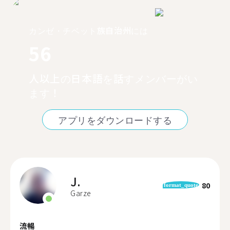
カンゼ・チベット族自治州には
56
人以上の日本語を話すメンバーがい
ます！
アプリをダウンロードする
J.
80
format_quote
Garze
流暢