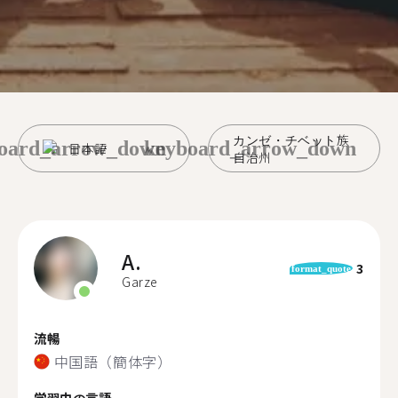
カンゼ・チベット族
oard_arrow_down
keyboard_arrow_down
日本語
自治州
A.
3
format_quote
Garze
流暢
中国語（簡体字）
学習中の言語