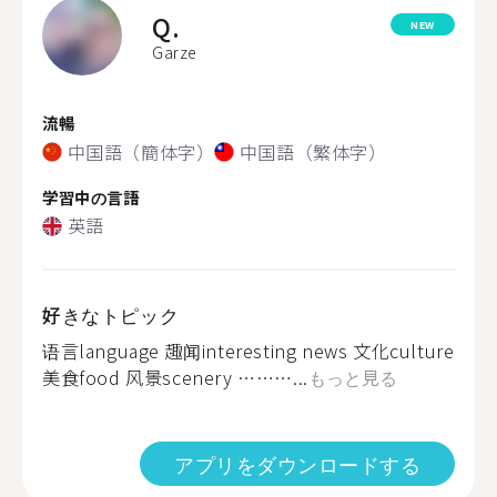
Q.
NEW
Garze
流暢
中国語（簡体字）
中国語（繁体字）
学習中の言語
英語
好きなトピック
语言language 趣闻interesting news 文化culture
美食food 风景scenery ………...
もっと見る
アプリをダウンロードする