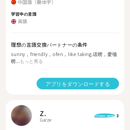
中国語（簡体字）
学習中の言語
英語
理想の言語交換パートナーの条件
sunny，friendly，ofen，like taking.话唠，爱嗑
唠...
もっと見る
アプリをダウンロードする
Z.
3
format_quote
Garze