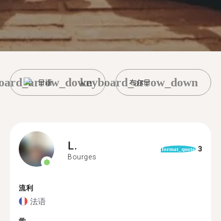
oard_arrow_down
keyboard_arrow_down
日语
布尔日
L.
3
format_quote
Bourges
流利
法语