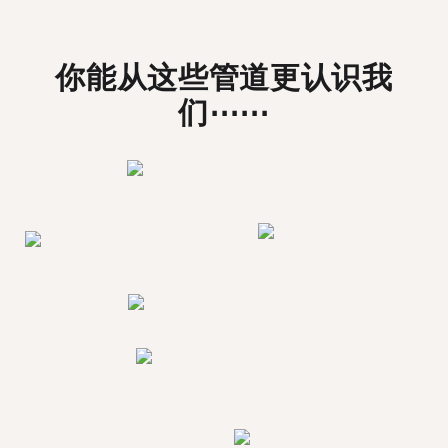
你能从这些管道更认识我
们⋯⋯