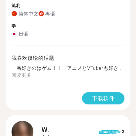
流利
简体中文
粤语
学
日语
我喜欢谈论的话题
一番好きのはゲム！！ アニメとVTuberも好き...
阅读更多
下载软件
W.
3
format_quote