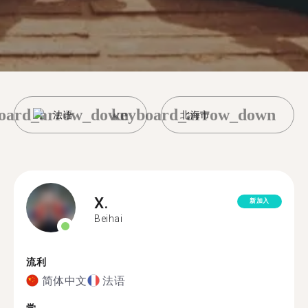
oard_arrow_down
keyboard_arrow_down
法语
北海市
X.
新加入
Beihai
流利
简体中文
法语