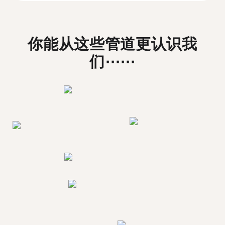
你能从这些管道更认识我
们⋯⋯