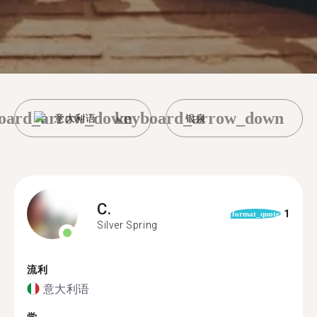
oard_arrow_down
keyboard_arrow_down
意大利语
银泉
C.
1
format_quote
Silver Spring
流利
意大利语