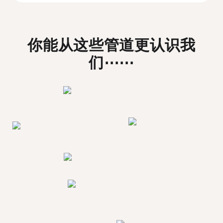
你能从这些管道更认识我
们⋯⋯