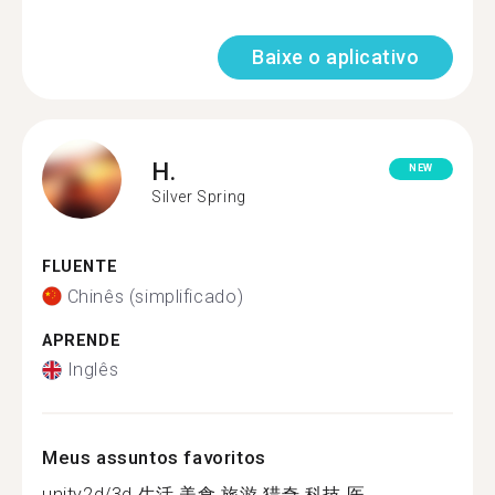
Baixe o aplicativo
H.
NEW
Silver Spring
FLUENTE
Chinês (simplificado)
APRENDE
Inglês
Meus assuntos favoritos
unity2d/3d 生活 美食 旅游 猎奇 科技 医...