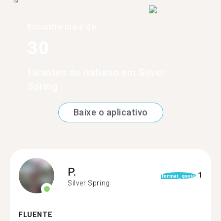
Encontre mais de
30
falantes de italiano em Silver
Spring
Baixe o aplicativo
P.
1
format_quote
Silver Spring
FLUENTE