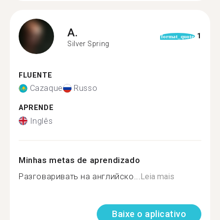
A.
1
format_quote
Silver Spring
FLUENTE
Cazaque
Russo
APRENDE
Inglês
Minhas metas de aprendizado
Разговаривать на английско...
Leia mais
Baixe o aplicativo