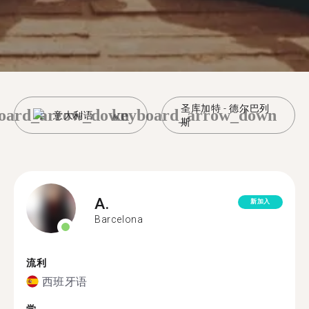
圣库加特 - 德尔巴列
oard_arrow_down
keyboard_arrow_down
意大利语
斯
A.
新加入
Barcelona
流利
西班牙语