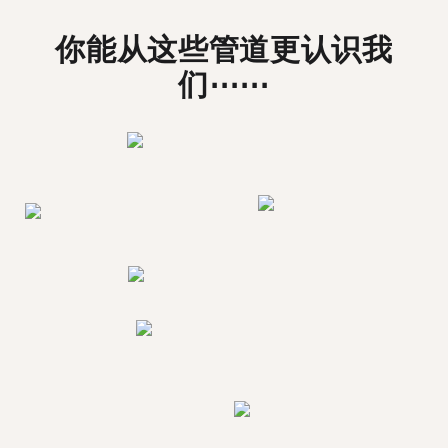
你能从这些管道更认识我
们⋯⋯