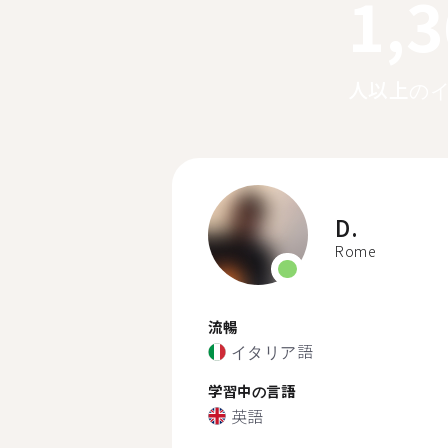
1,
人以上の
D.
Rome
流暢
イタリア語
学習中の言語
英語