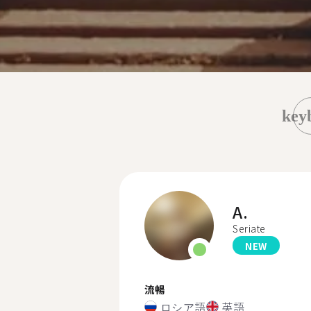
key
A.
Seriate
NEW
流暢
ロシア語
英語