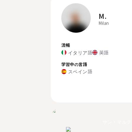
M.
Milan
流暢
イタリア語
英語
学習中の言語
スペイン語
サン・マルテ