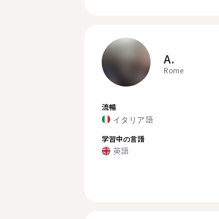
A.
Rome
流暢
イタリア語
学習中の言語
英語