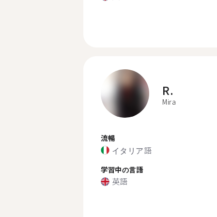
R.
Mira
流暢
イタリア語
学習中の言語
英語