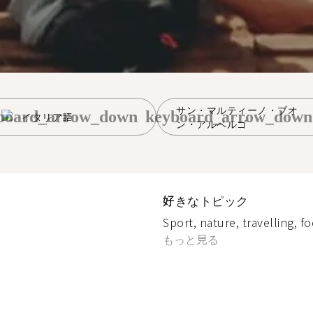
サン・マルティーノ・ブオ
board_arrow_down
keyboard_arrow_down
イタリア語
ン・アルベルゴ
好きなトピック
Sport, nature, travelling, f
もっと見る