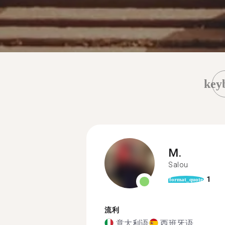
key
M.
Salou
1
format_quote
流利
意大利语
西班牙语