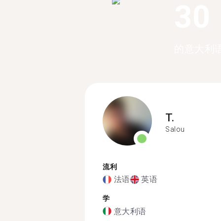
30
的意大利
T.
Salou
流利
法语
英语
学
意大利语