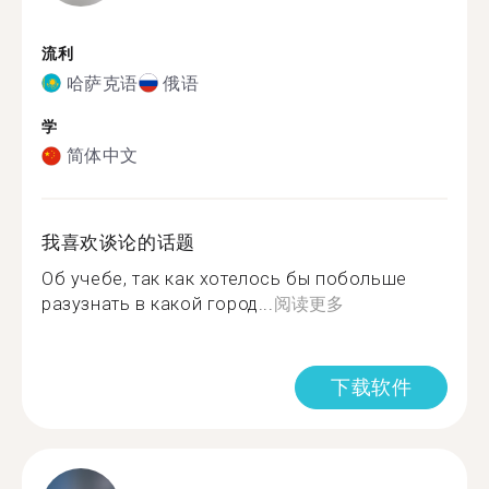
流利
哈萨克语
俄语
学
简体中文
我喜欢谈论的话题
Об учебе, так как хотелось бы побольше
разузнать в какой город...
阅读更多
下载软件