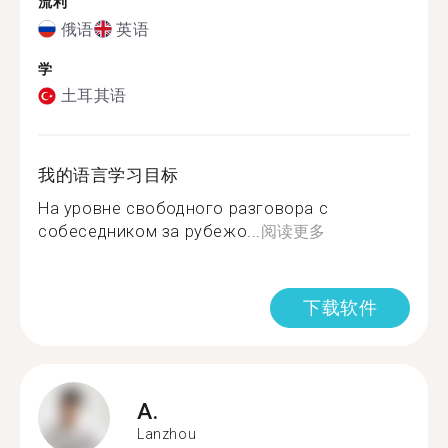
流利
俄语
英语
学
土耳其语
我的语言学习目标
На уровне свободного разговора с
собеседником за рубежо...
阅读更多
下载软件
A.
Lanzhou