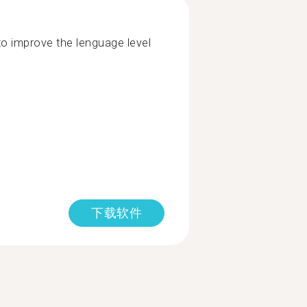
o improve the lenguage level
下载软件