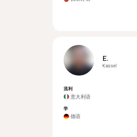
E.
Kassel
流利
意大利语
学
德语