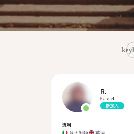
key
R.
Kassel
新加入
流利
意大利语
英语