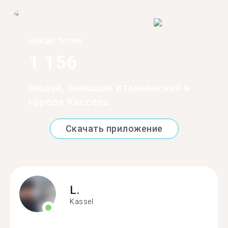
Найди более
1 156
людей, знающих итальянский в
городе Кассель
Скачать приложение
L.
Kassel