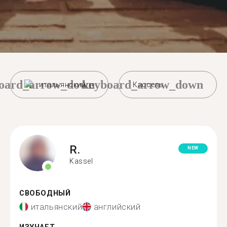
oard_arrow_down
keyboard_arrow_down
итальянский
Кассель
R.
NEW
Kassel
СВОБОДНЫЙ
итальянский
английский