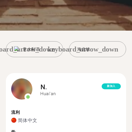
oard_arrow_down
keyboard_arrow_down
意大利语
海北镇
N.
新加入
Huai'an
流利
简体中文