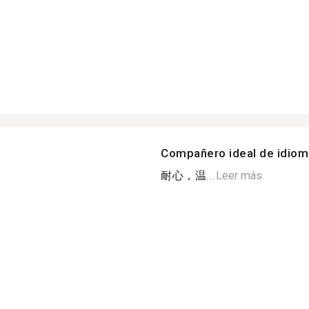
Compañero ideal de idio
耐心，温...
Leer más