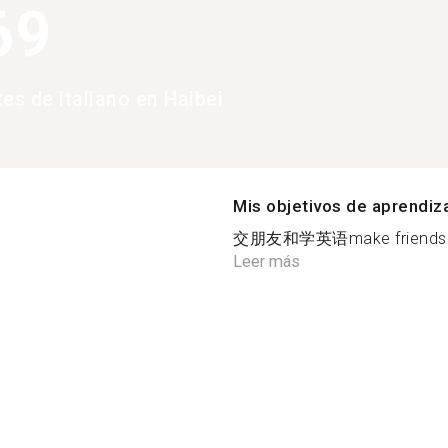
69
es de italiano en Haibei
Mis objetivos de aprendiz
交朋友和学英语make friends and 
Leer más