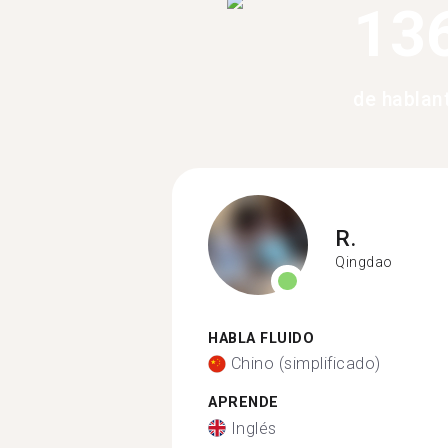
13
de hablant
R.
Qingdao
HABLA FLUIDO
Chino (simplificado)
APRENDE
Inglés