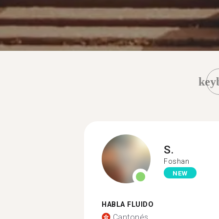
key
S.
Foshan
NEW
HABLA FLUIDO
Cantonés