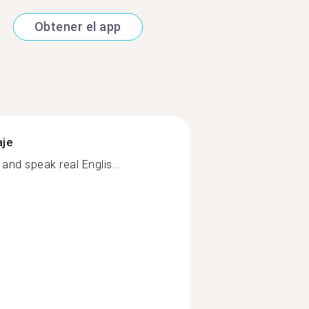
Obtener el app
aje
speak real Englis...