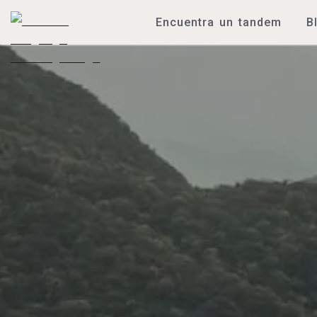
Encuentra un tandem
B