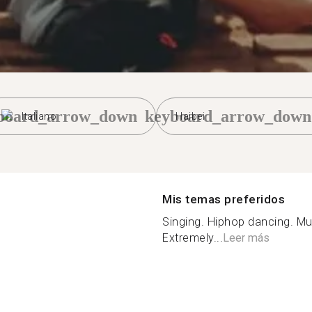
board_arrow_down
keyboard_arrow_down
Italiano
Haibei
Mis temas preferidos
Singing. Hiphop dancing. Mu
Extremely...
Leer más