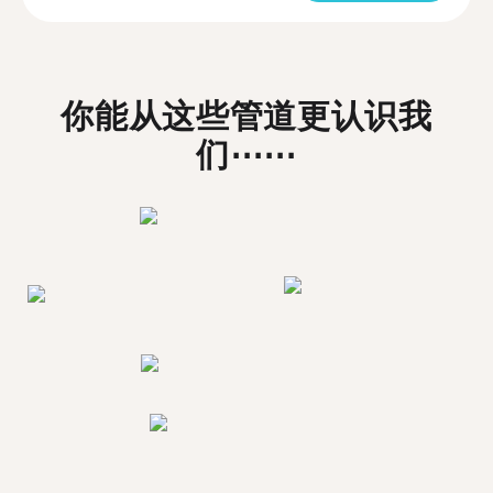
你能从这些管道更认识我
们⋯⋯