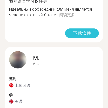
我的语言学习伙伴是
Идеальный собеседник для меня является
человек который более...
阅读更多
下载软件
M.
Adana
流利
土耳其语
学
英语