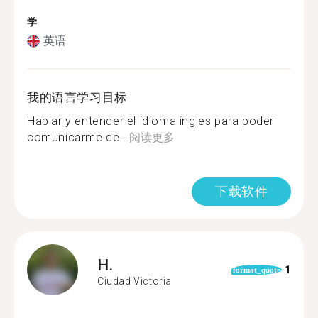
学
英语
我的语言学习目标
Hablar y entender el idioma ingles para poder
comunicarme de...
阅读更多
下载软件
H.
1
format_quote
Ciudad Victoria