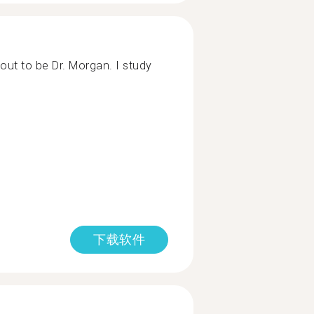
out to be Dr. Morgan. I study
下载软件