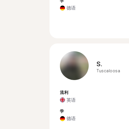
学
德语
S.
Tuscaloosa
流利
英语
学
德语