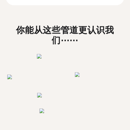
你能从这些管道更认识我
们⋯⋯